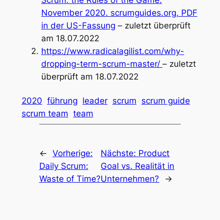
Scrum: the Rules of the Game.
November 2020. scrumguides.org, PDF
in der US-Fassung
– zuletzt überprüft
am 18.07.2022
https://www.radicalagilist.com/why-
dropping-term-scrum-master/
– zuletzt
überprüft am 18.07.2022
2020
führung
leader
scrum
scrum guide
scrum team
team
←
Vorherige:
Nächste:
Product
Daily Scrum:
Goal vs. Realität in
Waste of Time?
Unternehmen?
→