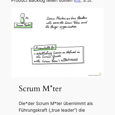
Product Backlog teilen sollten (
[1]
, S.5).
Scrum M*ter
Die*der Scrum M*ter übernimmt als
Führungskraft („true leader“) die